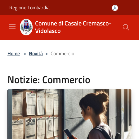
Salta al contenuto principale
Regione Lombardia
Comune di Casale Cremasco-
Vidolasco
Home
>
Novità
>
Commercio
Notizie: Commercio