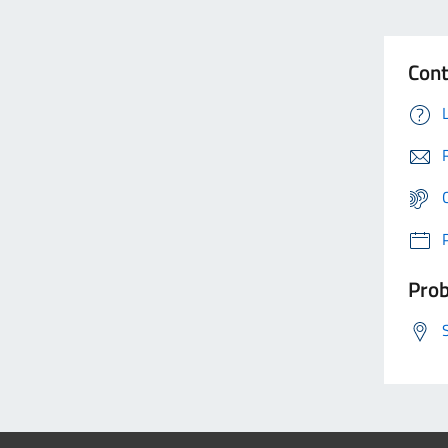
Cont
Prob