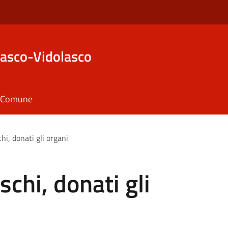
asco-Vidolasco
il Comune
i, donati gli organi
chi, donati gli