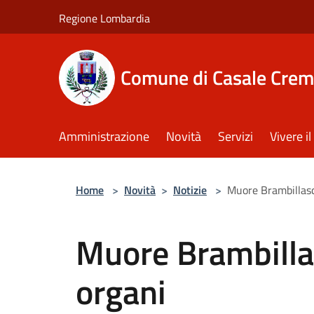
Salta al contenuto principale
Regione Lombardia
Comune di Casale Crem
Amministrazione
Novità
Servizi
Vivere 
Home
>
Novità
>
Notizie
>
Muore Brambillasch
Muore Brambillas
organi