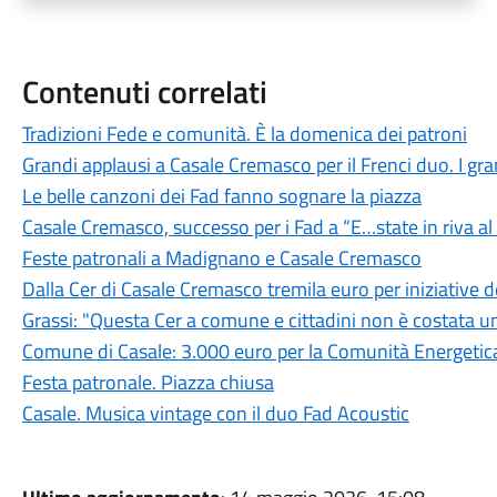
Contenuti correlati
Tradizioni Fede e comunità. È la domenica dei patroni
Grandi applausi a Casale Cremasco per il Frenci duo. I grand
Le belle canzoni dei Fad fanno sognare la piazza
Casale Cremasco, successo per i Fad a “E…state in riva a
Feste patronali a Madignano e Casale Cremasco
Dalla Cer di Casale Cremasco tremila euro per iniziative
Grassi: "Questa Cer a comune e cittadini non è costata u
Comune di Casale: 3.000 euro per la Comunità Energetica
Festa patronale. Piazza chiusa
Casale. Musica vintage con il duo Fad Acoustic