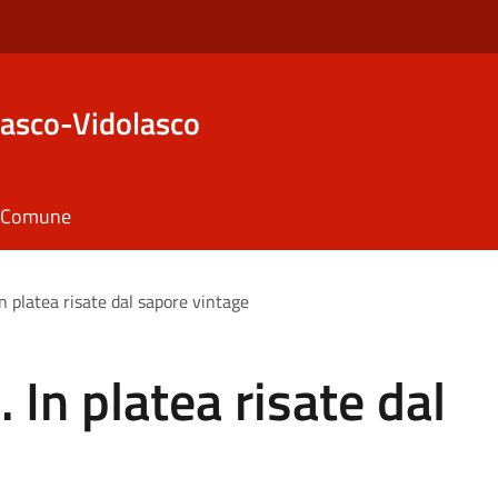
asco-Vidolasco
il Comune
In platea risate dal sapore vintage
 In platea risate dal