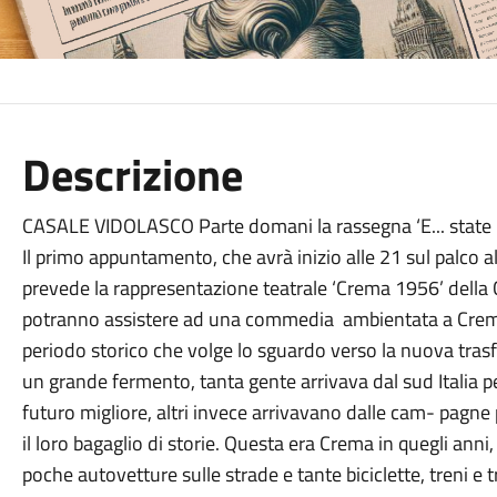
Descrizione
CASALE VIDOLASCO Parte domani la rassegna ‘E... state in 
Il primo appuntamento, che avrà inizio alle 21 sul palco al
prevede la rappresentazione teatrale ‘Crema 1956’ della C
potranno assistere ad una commedia ambientata a Crema a
periodo storico che volge lo sguardo verso la nuova trasf
un grande fermento, tanta gente arrivava dal sud Italia pe
futuro migliore, altri invece arrivavano dalle cam- pagne 
il loro bagaglio di storie. Questa era Crema in quegli anni,
poche autovetture sulle strade e tante biciclette, treni e tr