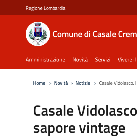
Salta al contenuto principale
Regione Lombardia
Comune di Casale Crem
Amministrazione
Novità
Servizi
Vivere 
Home
>
Novità
>
Notizie
>
Casale Vidolasco. 
Casale Vidolasco.
sapore vintage