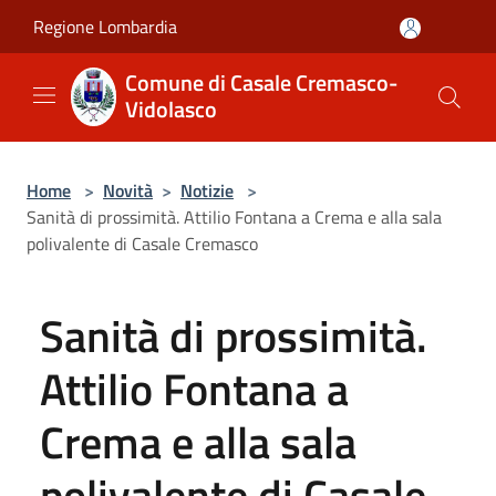
Salta al contenuto principale
Regione Lombardia
Comune di Casale Cremasco-
Vidolasco
Home
>
Novità
>
Notizie
>
Sanità di prossimità. Attilio Fontana a Crema e alla sala
polivalente di Casale Cremasco
Sanità di prossimità.
Attilio Fontana a
Crema e alla sala
polivalente di Casale