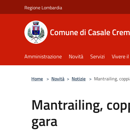
Salta al contenuto principale
Regione Lombardia
Comune di Casale Crem
Amministrazione
Novità
Servizi
Vivere 
Home
>
Novità
>
Notizie
>
Mantrailing, copp
Mantrailing, co
gara