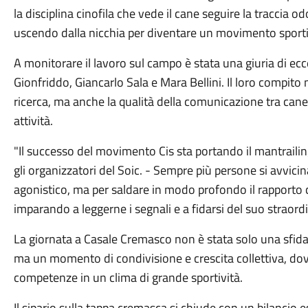
la disciplina cinofila che vede il cane seguire la traccia o
uscendo dalla nicchia per diventare un movimento sportivo
​A monitorare il lavoro sul campo è stata una giuria di ec
Gionfriddo, Giancarlo Sala e Mara Bellini. Il loro compito 
ricerca, ma anche la qualità della comunicazione tra cane
attività.
​"Il successo del movimento Cis sta portando il mantrail
gli organizzatori del Soic. - Sempre più persone si avvic
agonistico, ma per saldare in modo profondo il rapporto 
imparando a leggerne i segnali e a fidarsi del suo straordi
​La giornata a Casale Cremasco non è stata solo una sfida c
ma un momento di condivisione e crescita collettiva, dov
competenze in un clima di grande sportività.
​Il sipario sulla tappa cremasca si chiude con un bilanci