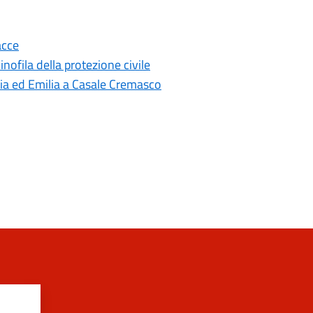
acce
nofila della protezione civile
ia ed Emilia a Casale Cremasco