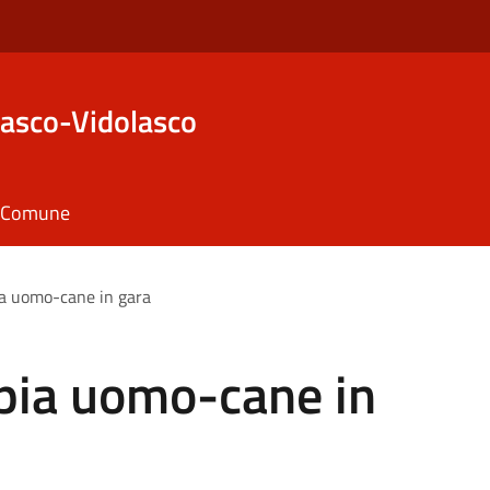
asco-Vidolasco
il Comune
ia uomo-cane in gara
ppia uomo-cane in