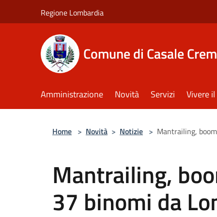
Salta al contenuto principale
Regione Lombardia
Comune di Casale Crem
Amministrazione
Novità
Servizi
Vivere 
Home
>
Novità
>
Notizie
>
Mantrailing, boom
Mantrailing, boo
37 binomi da Lo