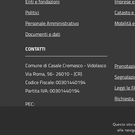
Enti e fondazioni
Imprese 
Politici
Catasto e
Personale Amministrativo
Mobilità e
Documenti e dati
CONTATTI
Comune di Casale Cremasco - Vidolasco
Prenotaz
Via Roma, 56- 26010 - (CR)
Segnalazi
Codice Fiscale: 00301440194
Leggi le 
Partita IVA: 00301440194
Richiesta
PEC:
comune.casalecrvidolasco@pec.regione.lombardia.i
Centralino Unico: +39 0373 456 711
Questo sito 
alla navig