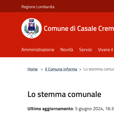
Salta al contenuto principale
Regione Lombardia
Comune di Casale Crem
Amministrazione
Novità
Servizi
Vivere 
Home
>
Il Comune informa
>
Lo stemma comu
Lo stemma comunale
Ultimo aggiornamento
: 5 giugno 2024, 16: