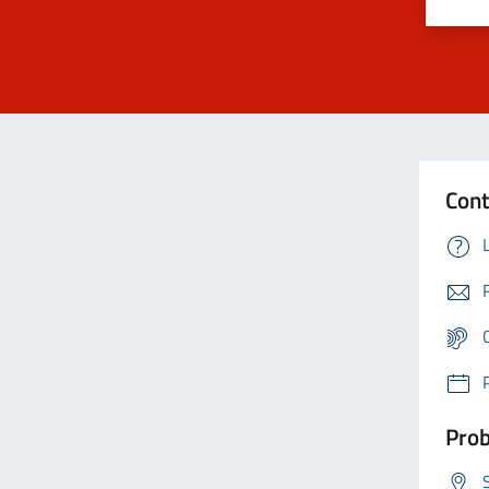
Cont
Prob