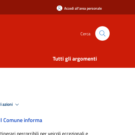
Accedi all'area personale
Cerca
Tutti gli argomenti
i azioni
Il Comune informa
Itinerari percorribili per veicoli eccezionali e