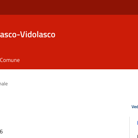
asco-Vidolasco
il Comune
nale
Ved
36